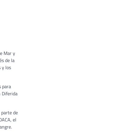
de Mar y
és de la
 y los
s para
 Diferida
n parte de
 DACA, el
angre.