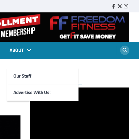
Faebook
Twitter
Insta
ABOUT
Our Staff
Foghorn Videos
Advertise With Us!