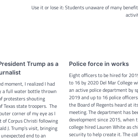
Use it or lose it: Students unaware of many benefi
activi
President Trump as a
Police force in works
urnalist
Eight officers to be hired for 20
to 16 by 2020 Del Mar College wi
d moment, I realized I had
an active police department by s
 a full water bottle thrown
2019 and up to 16 police officer
of protesters shouting
the Board of Regents heard at its
of Texas state troopers. The
meeting. The department has be
 outer corner of my eye as I
development since 2015, when 
t of Corpus Christi following
college hired Lauren White as chi
ld J. Trump’s visit, bringing
security to help create it. The co
 unexpected end to an