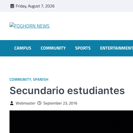
Skip
Friday, August 7, 2026
to
content
FOGHORN NEWS
A DEL MAR COLLEGE STUDENT PUBLICATION
CAMPUS
COMMUNITY
SPORTS
ENTERTAINMEN
COMMUNITY
,
SPANISH
Secundario estudiantes
Webmaster
September 23, 2016