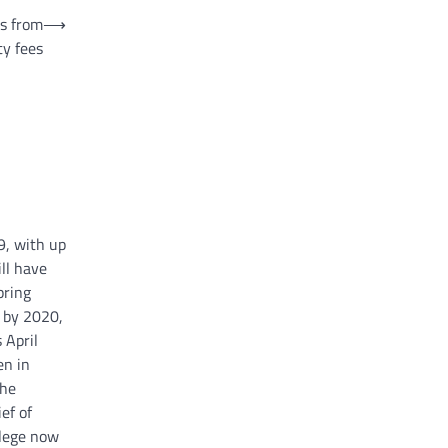
ts from
⟶
ty fees
19, with up
ll have
pring
s by 2020,
 April
en in
the
ef of
llege now