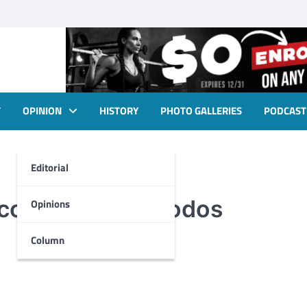
T
OPINION
HISTORY
PHOTO GALLERIES
PODCAST
Editorial
compartir con todos
Opinions
Column