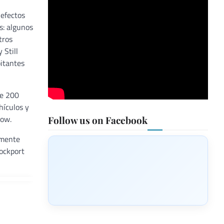
 efectos
s: algunos
tros
 Still
itantes
de 200
hículos y
low.
Follow us on Facebook
amente
ockport