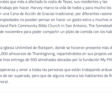
les que más a afectado la costa de Texas, sus residentes y las
abajo por hacer. Harvey marco la vida de todos y para mucho los
er una Cena de Acción de Gracias tradicional, por diferentes razone
s propiedades no pueden pensar en hacer un gasto extra y muchos o
ighland Park Community Bible Church in San Antonio, The Somebody
de noviembre para poder compartir un plato de comida con los hab
e la Iglesia Unlimited de Rockport, donde se hicieron presente más 
5,000 almuerzos de Thanksgiving, repartiéndolos en sus propios ve
 se hiso entrega de 500 almohadas donadas por la fundación My Pil
de esperanza y amor a todas las personas que están trabajando ardu
s de ser superada, pero que de alguna manera los habitantes de R
oral.