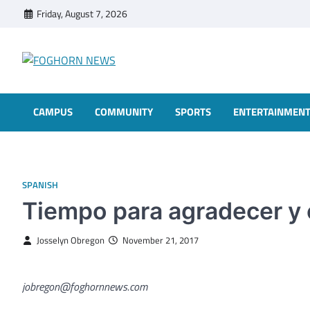
Skip
Friday, August 7, 2026
to
content
FOGHORN NEWS
A DEL MAR COLLEGE STUDENT PUBLICATION
CAMPUS
COMMUNITY
SPORTS
ENTERTAINMEN
SPANISH
Tiempo para agradecer y 
Josselyn Obregon
November 21, 2017
jobregon@foghornnews.com