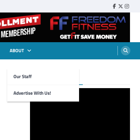
Faebook
Twitter
Insta
ABOUT
Our Staff
Foghorn Videos
Advertise With Us!